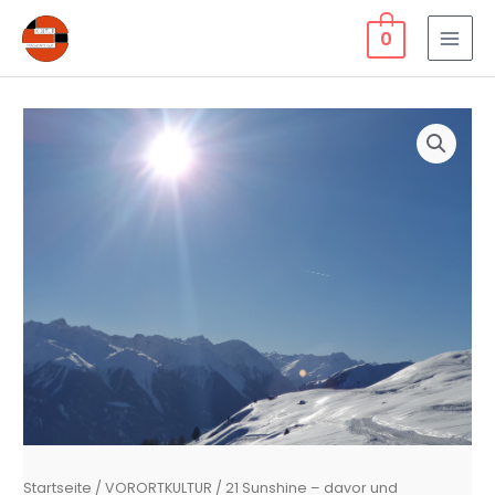
Zum
0
Inhalt
MAI
springen
MEN
Startseite
/
VORORTKULTUR
/ 21 Sunshine – davor und