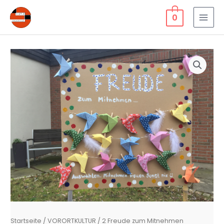
Zum
0
Inhalt
MAI
springen
MEN
Startseite
/
VORORTKULTUR
/ 2 Freude zum Mitnehmen